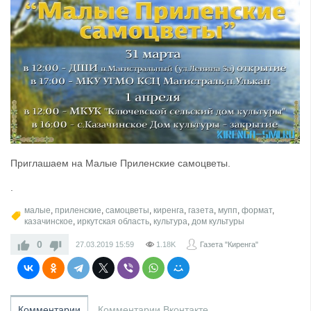
Приглашаем на Малые Приленские самоцветы.
.
малые
,
приленские
,
самоцветы
,
киренга
,
газета
,
мупп
,
формат
,
казачинское
,
иркутская область
,
культура
,
дом культуры
0
27.03.2019
15:59
1.18K
Газета "Киренга"
Комментарии
Комментарии Вконтакте