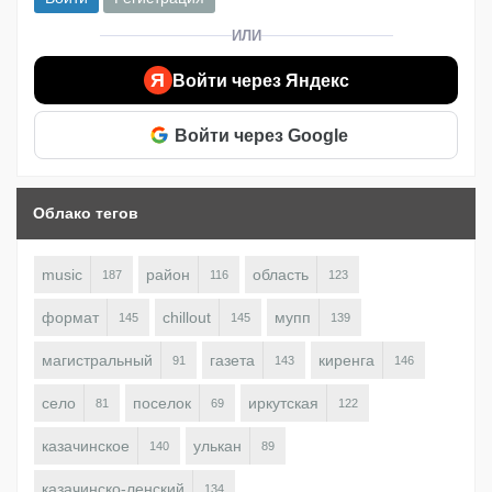
ИЛИ
Я
Войти через Яндекс
Войти через Google
Облако тегов
music
район
область
187
116
123
формат
chillout
мупп
145
145
139
магистральный
газета
киренга
91
143
146
село
поселок
иркутская
81
69
122
казачинское
улькан
140
89
казачинско-ленский
134