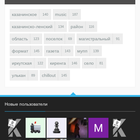
казачинское
music
140
187
казачинско-ленский
район
134
116
область
поселок
магистральный
123
69
91
формат
газета
мупп
145
143
139
иркутская
киренга
село
122
146
81
улькан
chillout
89
145
Новые пользователи