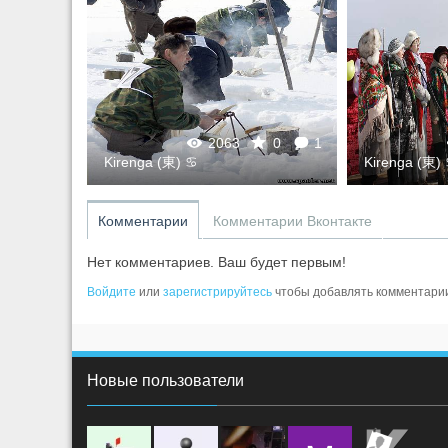
0
1
2063
0
1
Kirenga (東) ♋
Kirenga (東)
Комментарии
Комментарии Вконтакте
Нет комментариев. Ваш будет первым!
Войдите
или
зарегистрируйтесь
чтобы добавлять комментари
Новые пользователи