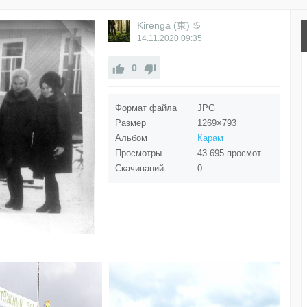
Kirenga (東) ♋
14.11.2020
09:35
0
Формат файла
JPG
Размер
1269×793
Альбом
Карам
Просмотры
43 695 просмотров
Скачиваний
0