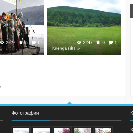
2227
0
1
2247
0
1
 ♋
Kirenga (東) ♋
K
и
Фотографии
К