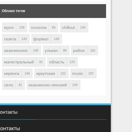
Облако тегов
мупп
поселок
chillout
139
69
145
газета
формат
143
145
2156
0
1
2409
0
irenga (東) ♋
Kirenga (東) ♋
казачинское
улькан
район
140
89
116
магистральный
область
91
123
киренга
иркутская
music
146
122
187
село
казачинско-ленский
81
134
онтакты
Контакты