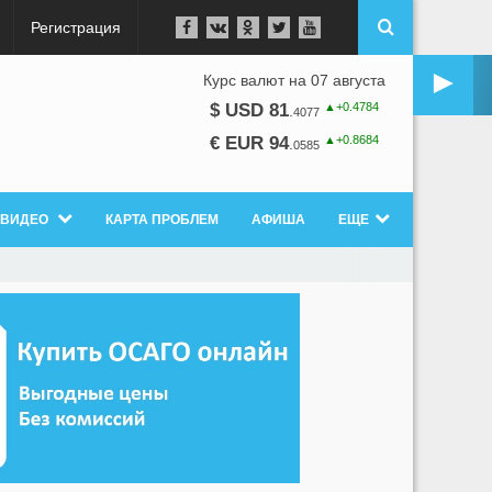
Регистрация
►
Курс валют на 07 августа
▲+0.4784
$ USD 81
.
4077
▲+0.8684
€ EUR 94
.
0585
ВИДЕО
КАРТА ПРОБЛЕМ
АФИША
ЕЩЕ