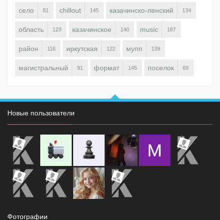
село
chillout
казачинско-ленский
81
145
134
область
казачинское
music
123
140
187
район
иркутская
мупп
116
122
139
магистральный
формат
поселок
91
145
69
Новые пользователи
Фотографии