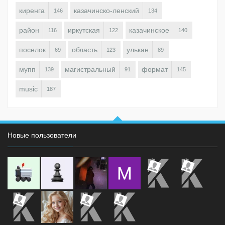
киренга
казачинско-ленский
146
134
район
иркутская
казачинское
116
122
140
поселок
область
улькан
69
123
89
мупп
магистральный
формат
139
91
145
music
187
Новые пользователи