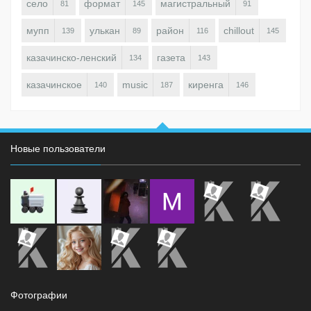
село
формат
магистральный
81
145
91
мупп
улькан
район
chillout
139
89
116
145
казачинско-ленский
газета
134
143
казачинское
music
киренга
140
187
146
Новые пользователи
Фотографии