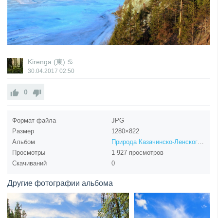
Kirenga (東) ♋
30.04.2017
02:50
0
Формат файла
JPG
Размер
1280×822
Альбом
Природа Казачинско-Ленского района
Просмотры
1 927 просмотров
Скачиваний
0
Другие фотографии альбома