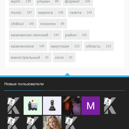
мупп
улькан
формат
139
89
145
music
киренга
газета
187
146
143
chillout
поселок
145
69
казачинско-ленский
район
134
116
казачинское
иркутская
область
140
122
123
магистральный
село
91
81
Новые пользователи