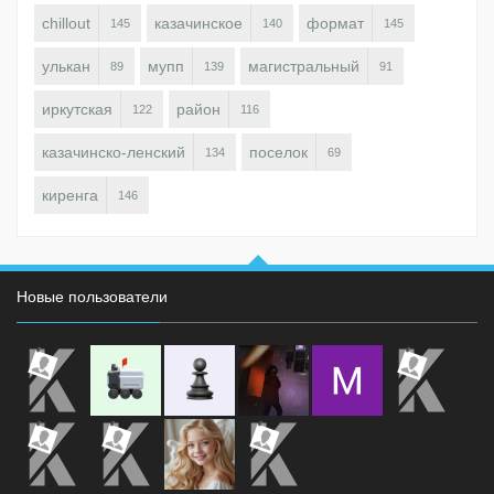
chillout
казачинское
формат
145
140
145
улькан
мупп
магистральный
89
139
91
иркутская
район
122
116
казачинско-ленский
поселок
134
69
киренга
146
Новые пользователи