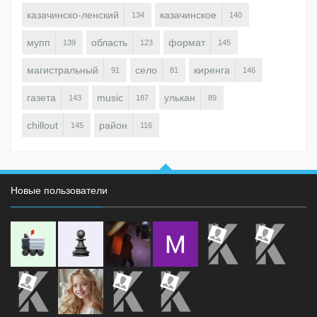
казачинско-ленский
казачинское
134
140
мупп
область
формат
139
123
145
магистральный
село
киренга
91
81
146
газета
music
улькан
143
187
89
chillout
район
145
116
Новые пользователи