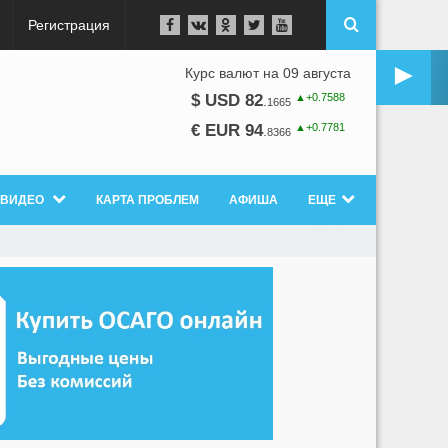
Регистрация
►
Курс валют на 09 августа
▲+0.7588
$ USD 82
.
1665
▲+0.7781
€ EUR 94
.
8366
ВИДЕО
КАРТА ПРОБЛЕМ
АФИША
ЕЩЕ