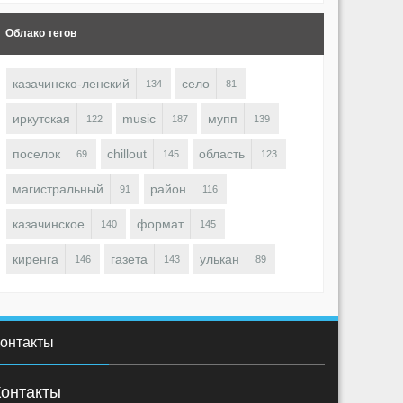
Облако тегов
казачинско-ленский
село
134
81
иркутская
music
мупп
122
187
139
поселок
chillout
область
69
145
123
OBOT
ROBOT
1818
0
0
1618
0
магистральный
район
91
116
казачинское
формат
140
145
киренга
газета
улькан
146
143
89
онтакты
Контакты