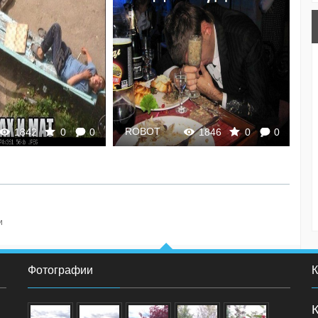
ROBOT
R
1842
0
0
1846
0
0
и
Фотографии
К