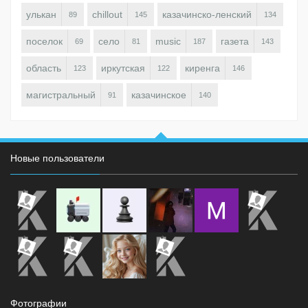
улькан
chillout
казачинско-ленский
89
145
134
поселок
село
music
газета
69
81
187
143
область
иркутская
киренга
123
122
146
магистральный
казачинское
91
140
Новые пользователи
Фотографии