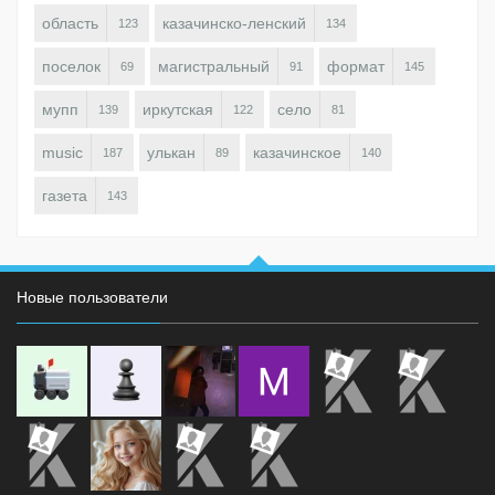
область
казачинско-ленский
123
134
поселок
магистральный
формат
69
91
145
мупп
иркутская
село
139
122
81
music
улькан
казачинское
187
89
140
газета
143
Новые пользователи