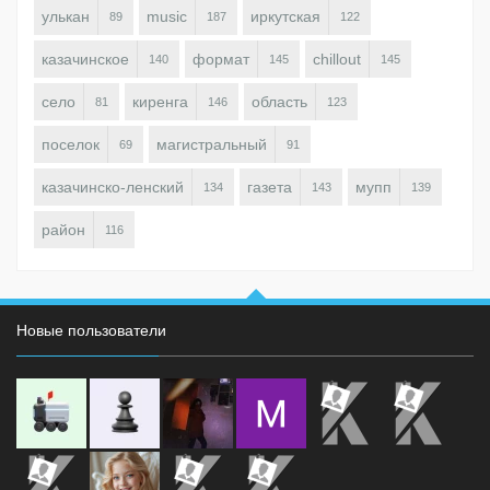
улькан
music
иркутская
89
187
122
казачинское
формат
chillout
140
145
145
село
киренга
область
81
146
123
поселок
магистральный
69
91
казачинско-ленский
газета
мупп
134
143
139
район
116
Новые пользователи