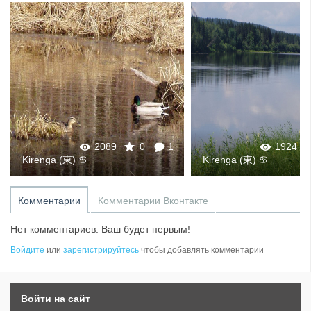
2089
0
1
1924
Kirenga (東) ♋
Kirenga (東) ♋
Комментарии
Комментарии Вконтакте
Нет комментариев. Ваш будет первым!
Войдите
или
зарегистрируйтесь
чтобы добавлять комментарии
Войти на сайт