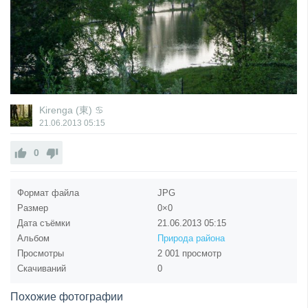
Kirenga (東) ♋
21.06.2013
05:15
0
Формат файла
JPG
Размер
0×0
Дата съёмки
21.06.2013
05:15
Альбом
Природа района
Просмотры
2 001 просмотр
Скачиваний
0
Похожие фотографии