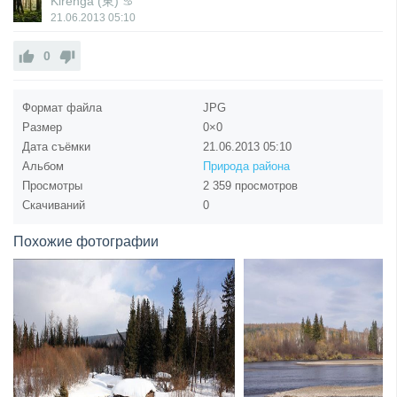
Kirenga (東) ♋
21.06.2013
05:10
0
Формат файла
JPG
Размер
0×0
Дата съёмки
21.06.2013
05:10
Альбом
Природа района
Просмотры
2 359 просмотров
Скачиваний
0
Похожие фотографии