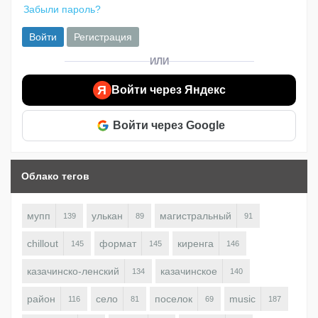
Забыли пароль?
Войти
Регистрация
ИЛИ
Я
Войти через Яндекс
Войти через Google
Облако тегов
мупп
улькан
магистральный
139
89
91
chillout
формат
киренга
145
145
146
казачинско-ленский
казачинское
134
140
район
село
поселок
music
116
81
69
187