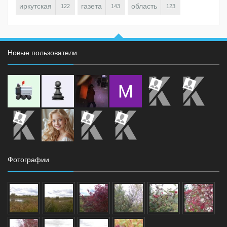
иркутская
газета
область
122
143
123
Новые пользователи
Фотографии