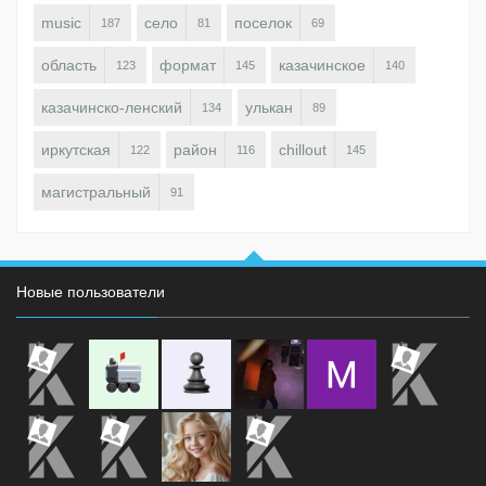
music
село
поселок
187
81
69
область
формат
казачинское
123
145
140
казачинско-ленский
улькан
134
89
иркутская
район
chillout
122
116
145
магистральный
91
Новые пользователи