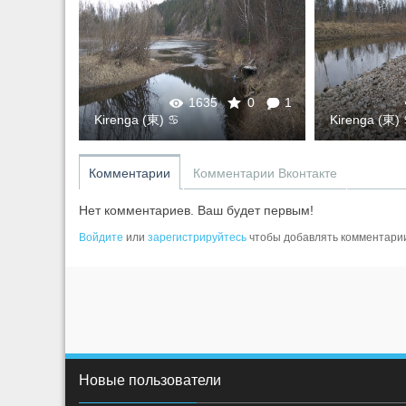
0
1
1635
0
1
Kirenga (東) ♋
Kirenga (東)
Комментарии
Комментарии Вконтакте
Нет комментариев. Ваш будет первым!
Войдите
или
зарегистрируйтесь
чтобы добавлять комментари
Новые пользователи