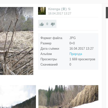
Kirenga (東) ♋
16.04.2017
13:27
0
Формат файла
JPG
Размер
0×0
Дата съёмки
16.04.2017
13:27
Альбом
Природа
Просмотры
1 669 просмотров
Скачиваний
0