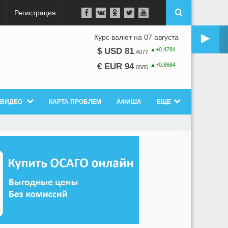
Регистрация
►
Курс валют на 07 августа
▲+0.4784
$ USD 81
.
4077
▲+0.8684
€ EUR 94
.
0585
ВИДЕО
КАРТА ПРОБЛЕМ
АФИША
ЕЩЕ