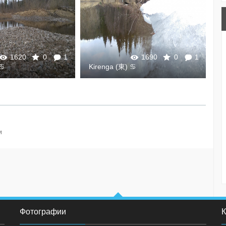
1620
0
1
1690
0
1
 ♋
Kirenga (東) ♋
K
и
Фотографии
К