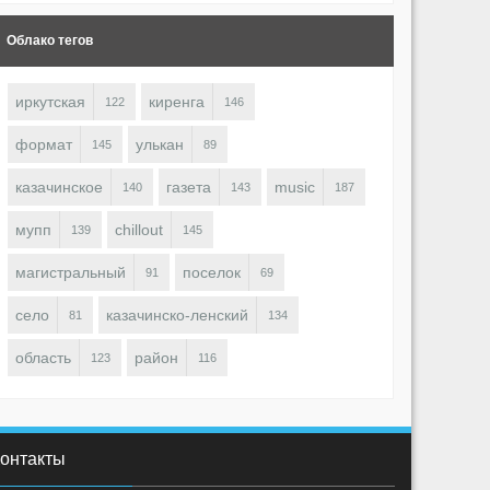
Облако тегов
иркутская
киренга
122
146
1688
0
1
1723
0
irenga (東) ♋
Kirenga (東) ♋
формат
улькан
145
89
казачинское
газета
music
140
143
187
мупп
chillout
139
145
магистральный
поселок
91
69
село
казачинско-ленский
81
134
область
район
123
116
онтакты