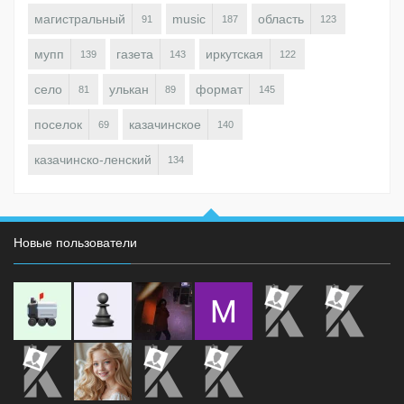
магистральный
music
область
91
187
123
мупп
газета
иркутская
139
143
122
село
улькан
формат
81
89
145
поселок
казачинское
69
140
казачинско-ленский
134
Новые пользователи