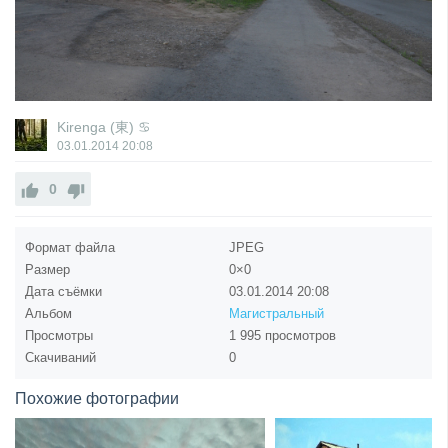
Kirenga (東) ♋
03.01.2014
20:08
0
Формат файла
JPEG
Размер
0×0
Дата съёмки
03.01.2014
20:08
Альбом
Магистральный
Просмотры
1 995 просмотров
Скачиваний
0
Похожие фотографии