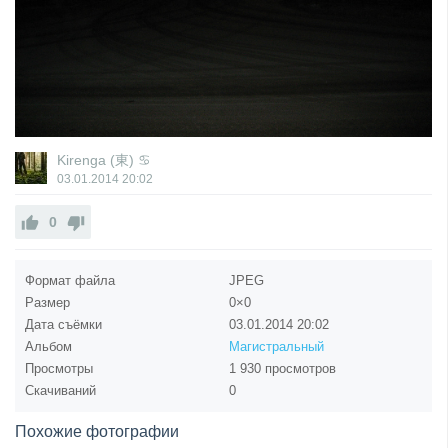
Kirenga (東) ♋
03.01.2014
20:02
0
Формат файла
JPEG
Размер
0×0
Дата съёмки
03.01.2014
20:02
Альбом
Магистральный
Просмотры
1 930 просмотров
Скачиваний
0
Похожие фотографии