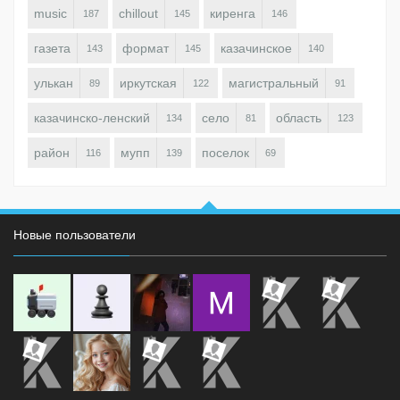
music
chillout
киренга
187
145
146
газета
формат
казачинское
143
145
140
улькан
иркутская
магистральный
89
122
91
казачинско-ленский
село
область
134
81
123
район
мупп
поселок
116
139
69
Новые пользователи