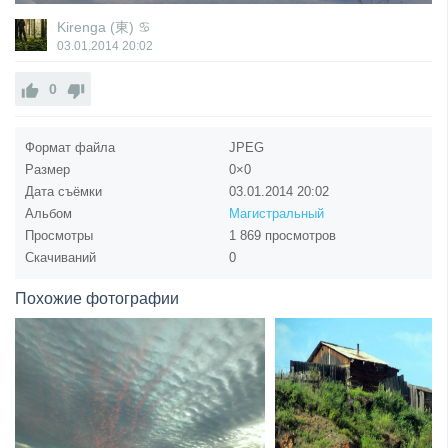
Kirenga (東) ♋
03.01.2014
20:02
0
Формат файла
JPEG
Размер
0×0
Дата съёмки
03.01.2014
20:02
Альбом
Магистральный
Просмотры
1 869 просмотров
Скачиваний
0
Похожие фотографии