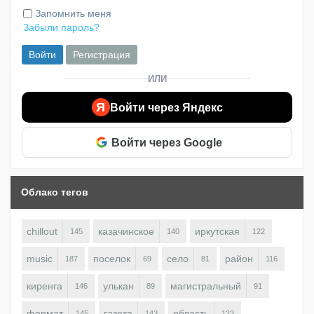
Запомнить меня
Забыли пароль?
Войти
Регистрация
ИЛИ
Я
Войти через Яндекс
Войти через Google
Облако тегов
chillout
казачинское
иркутская
145
140
122
music
поселок
село
район
187
69
81
116
киренга
улькан
магистральный
146
89
91
формат
газета
область
145
143
123