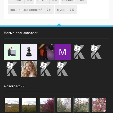
казачинско-ленский
мупп
134
139
Новые пользователи
Фотографии