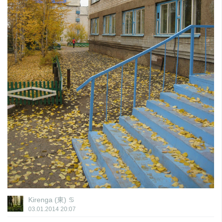
Kirenga (東) ♋
03.01.2014
20:07