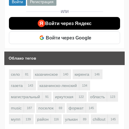
Войти
Регистрация
ИЛИ
Я
Войти через Яндекс
Войти через Google
Облако тегов
село
казачинское
киренга
81
140
146
газета
казачинско-ленский
143
134
магистральный
иркутская
область
91
122
123
music
поселок
формат
187
69
145
мупп
район
улькан
chillout
139
116
89
145