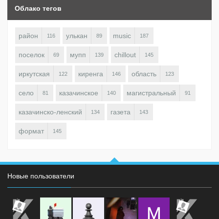
Облако тегов
район
улькан
music
116
89
187
поселок
мупп
chillout
69
139
145
иркутская
киренга
область
122
146
123
село
казачинское
магистральный
81
140
91
казачинско-ленский
газета
134
143
формат
145
Новые пользователи