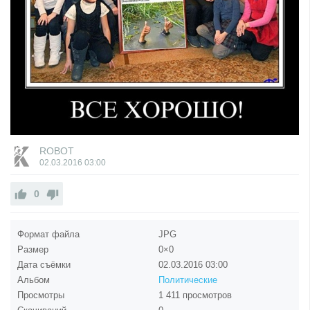
ROBOT
02.03.2016
03:00
0
Формат файла
JPG
Размер
0×0
Дата съёмки
02.03.2016
03:00
Альбом
Политические
Просмотры
1 411 просмотров