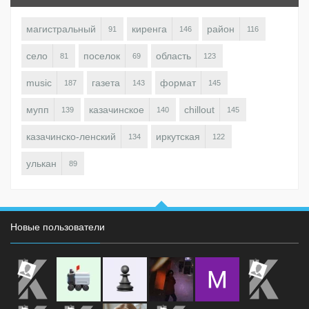
магистральный
киренга
район
91
146
116
село
поселок
область
81
69
123
music
газета
формат
187
143
145
мупп
казачинское
chillout
139
140
145
казачинско-ленский
иркутская
134
122
улькан
89
Новые пользователи