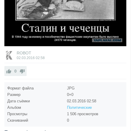
ROBOT
02.03.2016
02:58
0
Формат файла
JPG
Размер
0×0
Дата съёмки
02.03.2016
02:58
Альбом
Политические
Просмотры
1 506 просмотров
Скачиваний
0