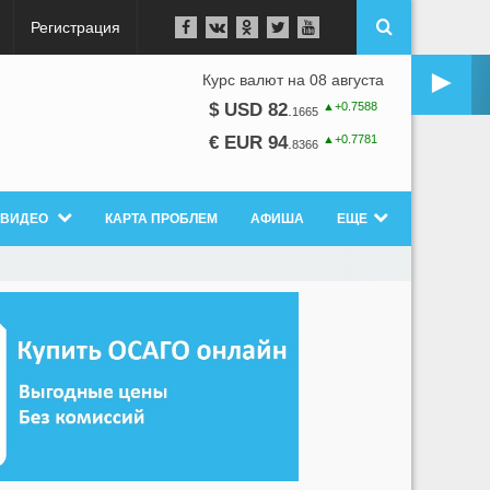
Регистрация
►
Курс валют на 08 августа
▲+0.7588
$ USD 82
.
1665
▲+0.7781
€ EUR 94
.
8366
ВИДЕО
КАРТА ПРОБЛЕМ
АФИША
ЕЩЕ