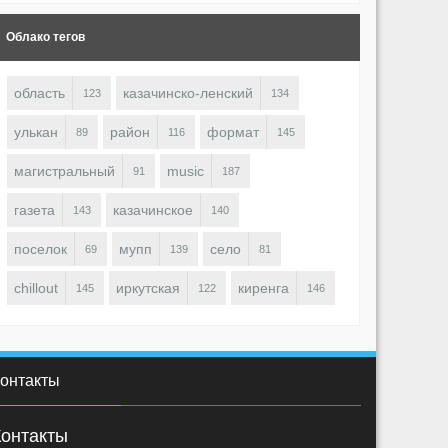
Облако тегов
область
казачинско-ленский
123
134
OBOT
ROBOT
1845
0
0
1818
0
улькан
район
формат
89
116
145
магистральный
music
91
187
газета
казачинское
143
140
поселок
мупп
село
69
139
81
chillout
иркутская
киренга
145
122
146
онтакты
Контакты