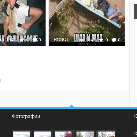
ROBOT
R
1941
0
0
1842
0
0
и
Фотографии
К