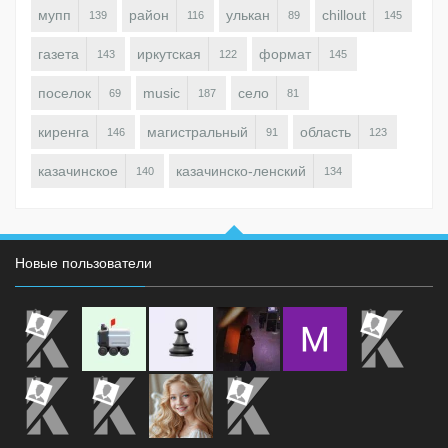
мупп
район
улькан
chillout
139
116
89
145
газета
иркутская
формат
143
122
145
поселок
music
село
69
187
81
киренга
магистральный
область
146
91
123
казачинское
казачинско-ленский
140
134
Новые пользователи