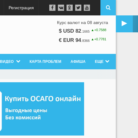
Регистрация
►
Курс валют на 08 августа
▲+0.7588
$ USD 82
.
1665
▲+0.7781
€ EUR 94
.
8366
ВИДЕО
КАРТА ПРОБЛЕМ
АФИША
ЕЩЕ