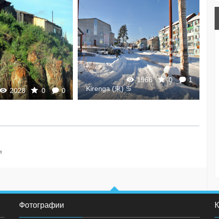
1966
0
1
Kirenga (東) ♋
K
2028
0
0
и
Фотографии
К