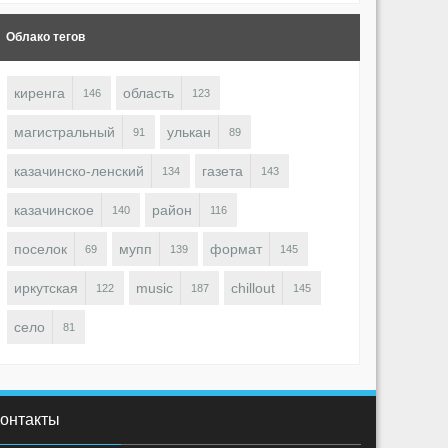
Облако тегов
киренга
область
146
123
магистральный
улькан
91
89
1959
0
1
2079
0
казачинско-ленский
газета
134
143
irenga (東) ♋
Kirenga (東) ♋
казачинское
район
140
116
поселок
мупп
формат
69
139
145
иркутская
music
chillout
122
187
145
село
81
онтакты