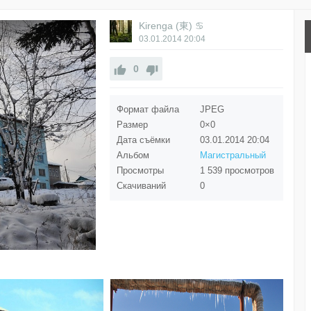
Kirenga (東) ♋
03.01.2014
20:04
0
Формат файла
JPEG
Размер
0×0
Дата съёмки
03.01.2014
20:04
Альбом
Магистральный
Просмотры
1 539 просмотров
Скачиваний
0