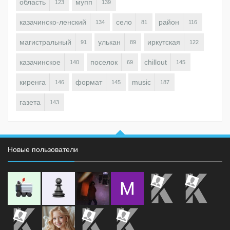
область
мупп
123
139
казачинско-ленский
село
район
134
81
116
магистральный
улькан
иркутская
91
89
122
казачинское
поселок
chillout
140
69
145
киренга
формат
music
146
145
187
газета
143
Новые пользователи