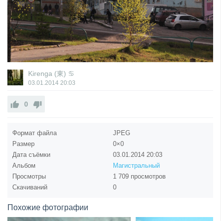
Kirenga (東) ♋
03.01.2014
20:03
0
Формат файла
JPEG
Размер
0×0
Дата съёмки
03.01.2014
20:03
Альбом
Магистральный
Просмотры
1 709 просмотров
Скачиваний
0
Похожие фотографии