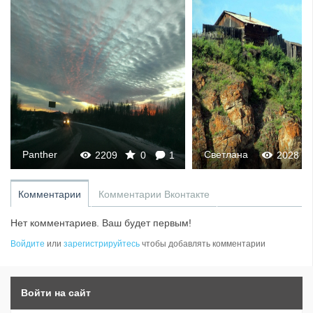
Panther
Светлана
2209
0
1
2028
Комментарии
Комментарии Вконтакте
Нет комментариев. Ваш будет первым!
Войдите
или
зарегистрируйтесь
чтобы добавлять комментарии
Войти на сайт