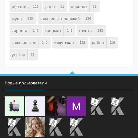
область
село
поселок
123
81
69
мупп
казачинско-ленский
139
134
киренга
формат
газета
146
145
143
казачинское
иркутская
район
140
122
116
улькан
89
Новые пользователи