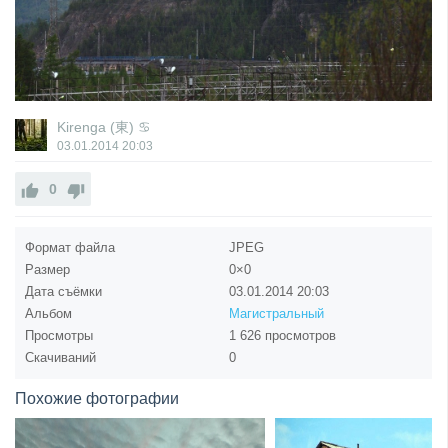
Kirenga (東) ♋
03.01.2014
20:03
0
Формат файла
JPEG
Размер
0×0
Дата съёмки
03.01.2014
20:03
Альбом
Магистральный
Просмотры
1 626 просмотров
Скачиваний
0
Похожие фотографии