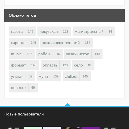
Облако тегов
газета
иркутская
магистральный
143
122
91
киренга
казачинско-ленский
146
134
music
район
казачинское
187
116
140
формат
область
село
145
123
81
улькан
мупп
chillout
89
139
145
поселок
69
Новые пользователи