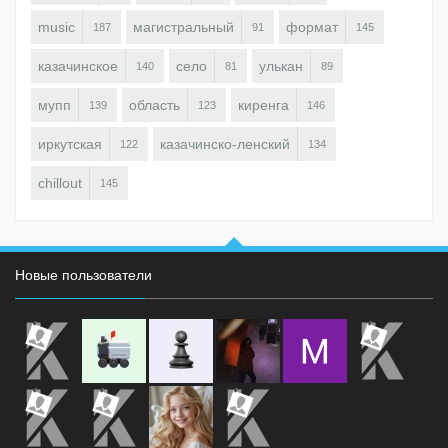
music
магистральный
формат
187
91
145
казачинское
село
улькан
140
81
89
мупп
область
киренга
139
123
146
иркутская
казачинско-ленский
122
134
chillout
145
Новые пользователи