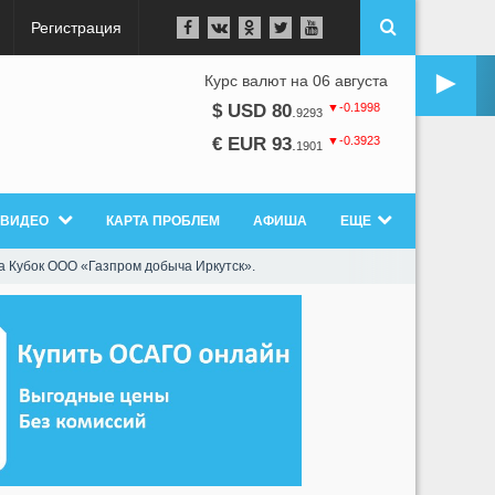
Регистрация
►
Курс валют на 06 августа
▼-0.1998
$ USD 80
.
9293
▼-0.3923
€ EUR 93
.
1901
ВИДЕО
КАРТА ПРОБЛЕМ
АФИША
ЕЩЕ
а Кубок ООО «Газпром добыча Иркутск».