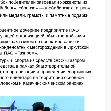
бок победителей завоевали хоккеисты из
йсберг», «бронза» — у «Сибирских тигров».
чили медали, грамоты и памятные подарки.
оцентное дочернее предприятие ПАО
рующей организацией объектов добычи и
 также заказчиком по проектированию и
оконденсатных месторождений в Иркутской
ат ПАО «Газпром».
туры и спорта из средств ООО «Газпром
едства в рамках благотворительной
уют в организации и проведении спортивных
ого инвентаря на территории основной
ловском и Казачинско-Ленском районах