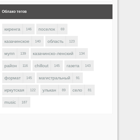
Облако тегов
киренга
поселок
146
69
казачинское
область
140
123
мупп
казачинско-ленский
139
134
район
chillout
газета
116
145
143
формат
магистральный
145
91
иркутская
улькан
село
122
89
81
music
187