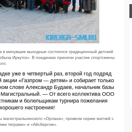
на в минувшие выходные состоялся традиционный детский
обыча Иркутск». В поединках приняли участие спортсмены
ого.
ке уже в четвертый раз, второй год подряд
 акции «Газпром — детям» и собирает только
ном слове Александр Будаев, начальник базы
 Магистральный. — От всего коллектива ООО
стникам и болельщикам турнира пожелания
 хорошего настроения!
сты магистральнинского «Орлана», провели серию матчей с
ими тиграми» и «Айсбергом».