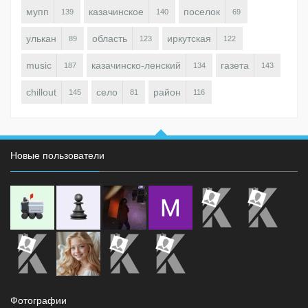
мупп
казачинское
поселок
139
140
69
улькан
область
иркутская
89
123
122
music
казачинско-ленский
газета
187
134
143
chillout
село
район
145
81
116
Новые пользователи
Фотографии