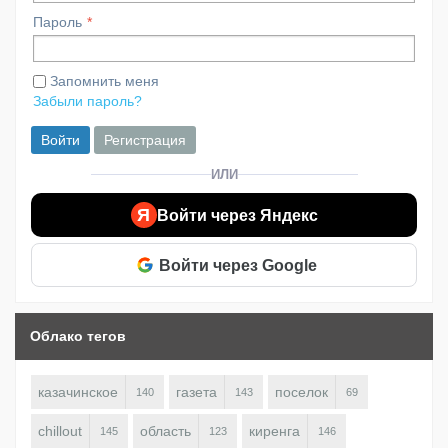
Пароль
Запомнить меня
Забыли пароль?
Войти
Регистрация
ИЛИ
Я
Войти через Яндекс
Войти через Google
Облако тегов
казачинское
газета
поселок
140
143
69
chillout
область
киренга
145
123
146