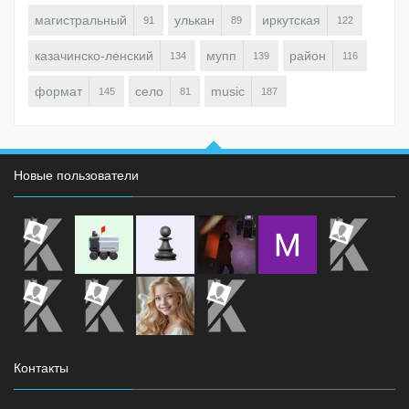
магистральный
улькан
иркутская
91
89
122
казачинско-ленский
мупп
район
134
139
116
формат
село
music
145
81
187
Новые пользователи
Контакты