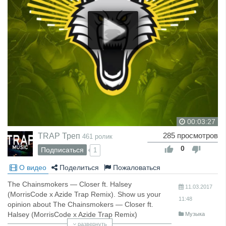
00:03:27
TRAP Треп
285 просмотров
461 ролик
0
Подписаться
1
О видео
Поделиться
Пожаловаться
The Chainsmokers — Closer ft. Halsey
11.03.2017
(MorrisCode x Azide Trap Remix). Show us your
11:48
opinion about The Chainsmokers — Closer ft.
Halsey (MorrisCode x Azide Trap Remix)
Музыка
►Subscribe:
развернуть