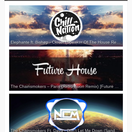
♫ Support MorrisCode ♫ MorrisCode —
https://soundcloud.com/m0rriscode MorrisCode —
https://twitter.com/m0rriscode MorrisCode —
https://www.facebook.com/MorrisCode08902 FAQ:
Can I use your music in my video's? No-copyright
playlist (free to use):
https://www.youtube.com/playlist?
Elephante ft. Bishøp - Closer (Speaker Of The House Remix)
list=PL5FA7UnpNZGwGAKbwQvjSQiMv_OwlKC1l If
you need a song removed on my channel, mail to
officialtrapwolves@gmail.com The Chainsmokers
— Closer ft. Halsey (MorrisCode x Azide Trap
Remix)
The Chainsmokers – Paris (RetroVision Remix) [Future House]
The Chainsmokers Ft. Daya - Don't Let Me Down (SandPlex Remix)