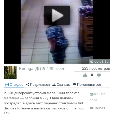
00:01:18
Kirenga (東) ♋
229 просмотров
2 551 ролик
0
О видео
Поделиться
Скачать
Пожаловаться
юный диверсант устроил маленький теракт в
04.10.2015
магазине — заложил мину. Один человек
18:50
пострадал А здесь этот паренек стал богом Kid
decides to leave a misterious package on the floor
Приколы
LOL.