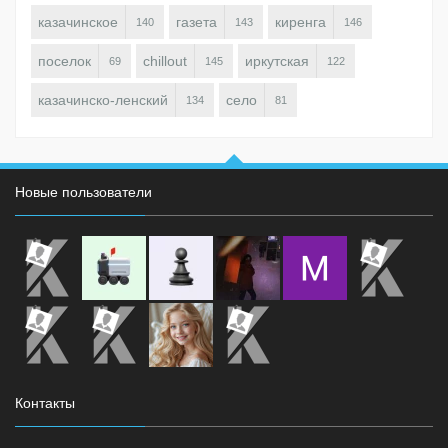
казачинское
газета
киренга
140
143
146
поселок
chillout
иркутская
69
145
122
казачинско-ленский
село
134
81
Новые пользователи
Контакты