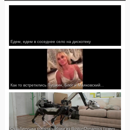
Едем, едем в соседнее село на дискотеку
Как то встретились Пушкин, Блог и Маяковский...
Судьбинушка робота-собаки из BostonDynamics (озвучка , много мата)