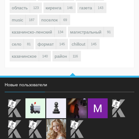
область
киренга
газета
123
146
143
music
поселок
187
69
казачинско-ленский
магистральный
134
91
село
формат
chillout
81
145
145
казачинское
район
140
116
Новые пользователи