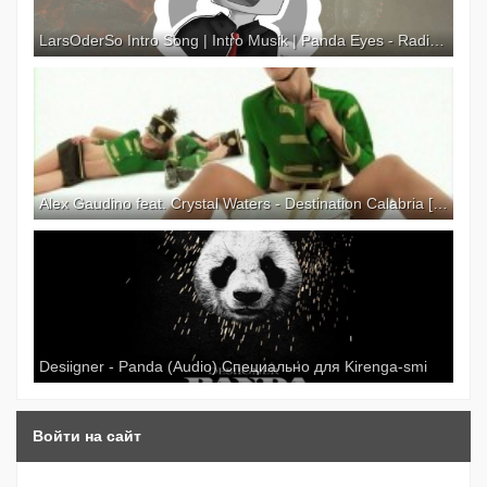
LarsOderSo Intro Song | Intro Musik | Panda Eyes - Radiate
Alex Gaudino feat. Crystal Waters - Destination Calabria [Explicit Version] [Official Video]
Desiigner - Panda (Audio) Специально для Kirenga-smi
Войти на сайт