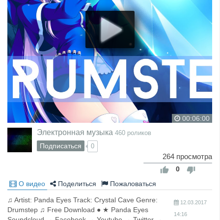
00:06:00
Электронная музыка
460 роликов
Подписаться
0
264 просмотра
0
О видео
Поделиться
Пожаловаться
♫ Artist: Panda Eyes Track: Crystal Cave Genre:
12.03.2017
Drumstep ♫ Free Download ● ★ Panda Eyes
14:16
Soundcloud → Facebook → Youtube → Twitter →