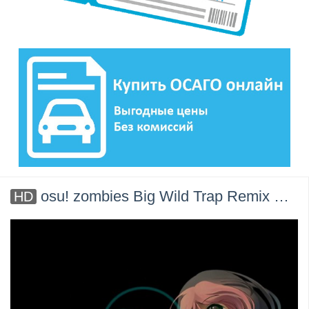
osu! zombies Big Wild Trap Remix Специально для Kirenga-smi
HD