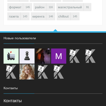
формат
район
магистральный
145
116
91
газета
киренга
chillout
143
146
145
Новые пользователи
Контакты
Контакты