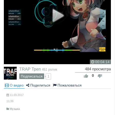
00:04:14
TRAP Треп
484 просмотра
461 ролик
0
Подписаться
1
О видео
Поделиться
Пожаловаться
11.03.2017
11:39
Музыка