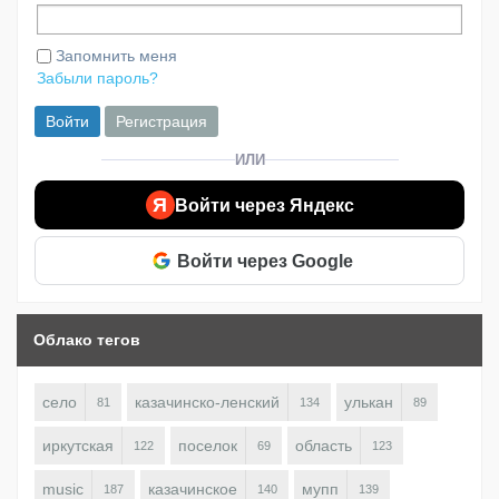
Запомнить меня
Забыли пароль?
Войти
Регистрация
ИЛИ
Я
Войти через Яндекс
Войти через Google
Облако тегов
село
казачинско-ленский
улькан
81
134
89
иркутская
поселок
область
122
69
123
music
казачинское
мупп
187
140
139