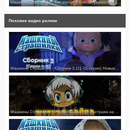
малышей не бояться ничего. Маша объясняет,
Машкины Страшилки - Как мальчик боялся умываться (2 серия)
откуда берутся самые распространенные
детские страхи и как с ними бороться.
Похожие видео ролики
Машкины Страшилки - Сборник 3 (11-15 серии) Новые серии 2016!
Машкины Страшилки - Жуткая байка про пастушка на пеньке (Эпизод 16) Премьера!