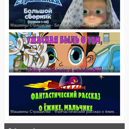
Машкины Страшилки - Большой сборник страшилок. Новые мультфильмы 2016
Машкины Страшилки - Ужасная быль о том, как мальчика перевели в другую школу (15 серия)
Машкины Страшилки - Фантастический рассказ о ёжике, мальчике и зелёных гуманоидах (14 серия)