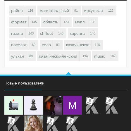
район
магистральный
иркутская
116
91
122
формат
область
мупп
145
123
139
газета
chillout
киренга
143
145
146
поселок
село
казачинское
69
81
140
улькан
казачинско-ленский
music
89
134
187
Новые пользователи