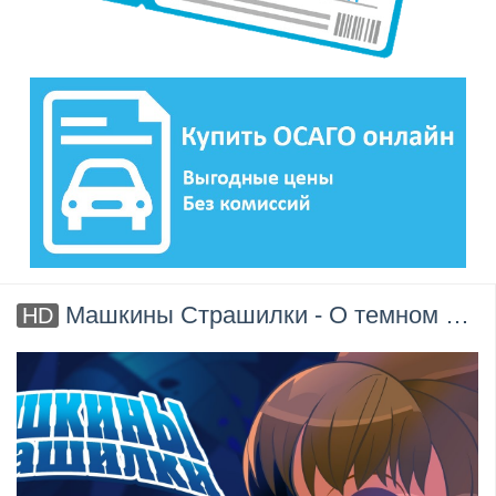
Машкины Страшилки - О темном лесе и маленьком жучке (1 серия)
HD