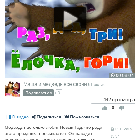
00:08:07
Маша и медведь все серии
61 ролик
Подписаться
0
442 просмотра
0
О видео
Поделиться
Пожаловаться
Медведь настолько любит Новый Год, что ради
12.11.2016
этого праздника просыпается. Он наводит
13:37
порядок в своем домике, украшает елку, и с