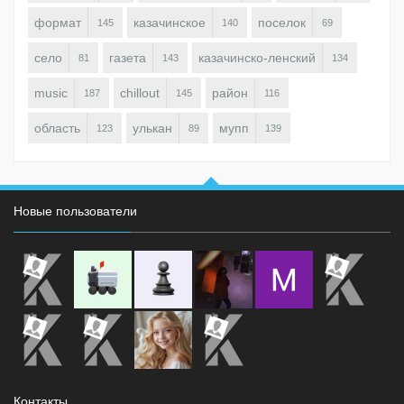
формат
казачинское
поселок
145
140
69
село
газета
казачинско-ленский
81
143
134
music
chillout
район
187
145
116
область
улькан
мупп
123
89
139
Новые пользователи
Контакты