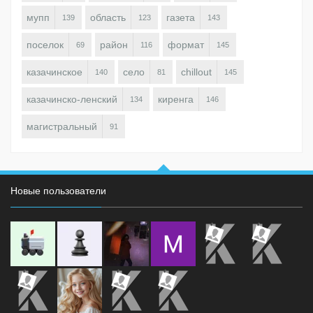
мупп
область
газета
139
123
143
поселок
район
формат
69
116
145
казачинское
село
chillout
140
81
145
казачинско-ленский
киренга
134
146
магистральный
91
Новые пользователи