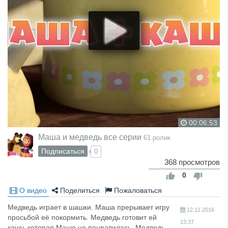
00:06:53
Маша и медведь все серии
61 ролик
Подписаться
0
368 просмотров
0
О видео
Поделиться
Пожаловаться
Медведь играет в шашки. Маша прерывает игру
12.11.2016
просьбой её покормить. Медведь готовит ей
13:37
кашу, которая Маше не понравилась. Медведь