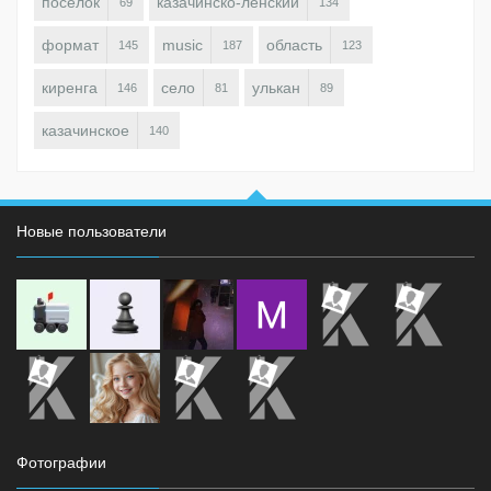
поселок
казачинско-ленский
69
134
формат
music
область
145
187
123
киренга
село
улькан
146
81
89
казачинское
140
Новые пользователи
Фотографии