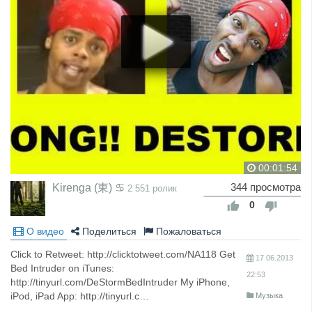
00:01:54
Kirenga (東) ♋
344 просмотра
2 551 ролик
0
О видео
Поделиться
Пожаловаться
Click to Retweet: http://clicktotweet.com/NA118 Get
17.06.2013
Bed Intruder on iTunes:
22:53
http://tinyurl.com/DeStormBedIntruder My iPhone,
iPod, iPad App: http://tinyurl.c…
Музыка