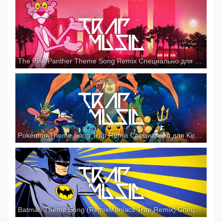
The Pink Panther Theme Song Remix Специально для Kirenga-smi
Pokémon Theme Song Trap Remix Специально для Kirenga-smi
Batman Theme Song (RemixManiacs Trap Remix) Специально для Kirenga-smi