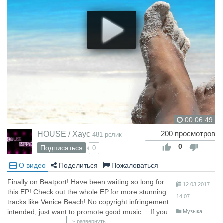
00:06:49
HOUSE / Хаус
200 просмотров
481 ролик
0
Подписаться
0
О видео
Поделиться
Пожаловаться
Finally on Beatport! Have been waiting so long for
12.03.2017
this EP! Check out the whole EP for more stunning
14:07
tracks like Venice Beach! No copyright infringement
intended, just want to promote good music… If you
Музыка
want it removed let me know I'll remove it as soon
развернуть