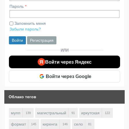
Пароль
Запомнить меня
Забыли пароль?
Войти
Регистрация
ИЛИ
Я
Войти через Яндекс
Войти через Google
Облако тегов
мупп
магистральный
иркутская
139
91
122
формат
киренга
село
145
146
81