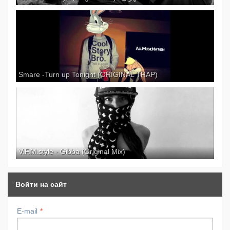
Smare -Turn up Tonight (ORIGINAL TRAP)
V.F.M.style - Gibba (Original Mix)
Войти на сайт
E-mail