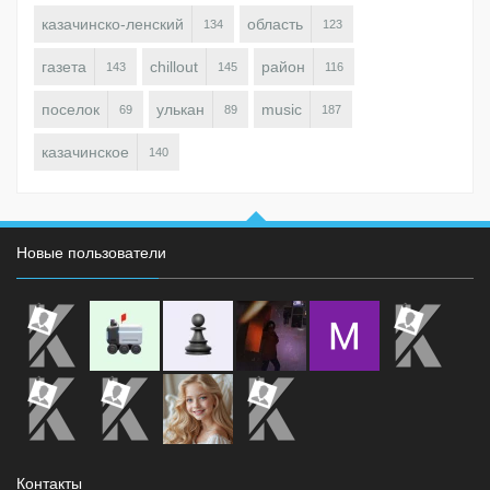
казачинско-ленский
область
134
123
газета
chillout
район
143
145
116
поселок
улькан
music
69
89
187
казачинское
140
Новые пользователи
Контакты