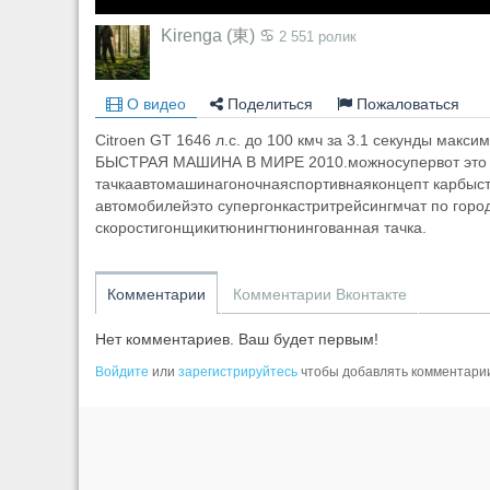
Kirenga (東) ♋
2 551 ролик
О видео
Поделиться
Пожаловаться
Citroen GT 1646 л.c. до 100 кмч за 3.1 секунды макс
БЫСТРАЯ МАШИНА В МИРЕ 2010.можносупервот это 
тачкаавтомашинагоночнаяспортивнаяконцепт карбыс
автомобилейэто супергонкастритрейсингмчат по горо
скоростигонщикитюнингтюнингованная тачка.
Комментарии
Комментарии Вконтакте
Нет комментариев. Ваш будет первым!
Войдите
или
зарегистрируйтесь
чтобы добавлять комментари