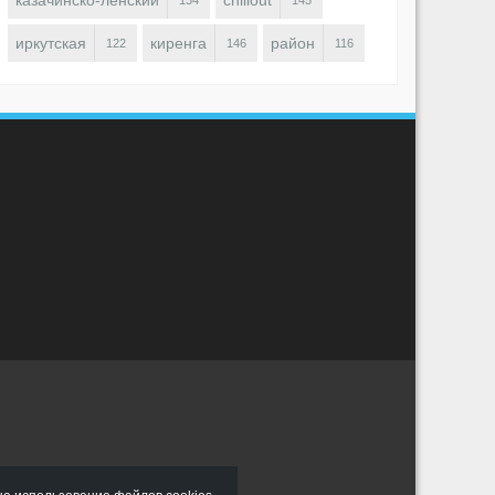
казачинско-ленский
chillout
134
145
иркутская
киренга
район
122
146
116