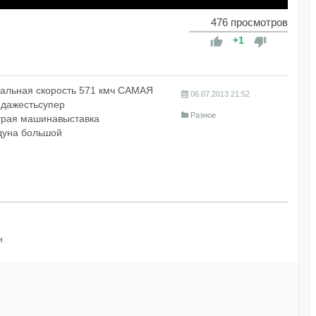
476 просмотров
+1
имальная скорость 571 кмч САМАЯ
06.07.2013
21:52
дажестьсупер
Разное
трая машинавыставка
дуна большой
и