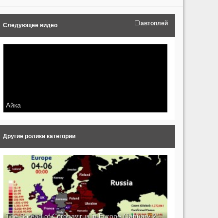
автоплей
Следующее видео
Айка
Другие ролики категории
The Spread of Coronavirus in Europe (January 28 to April 6)