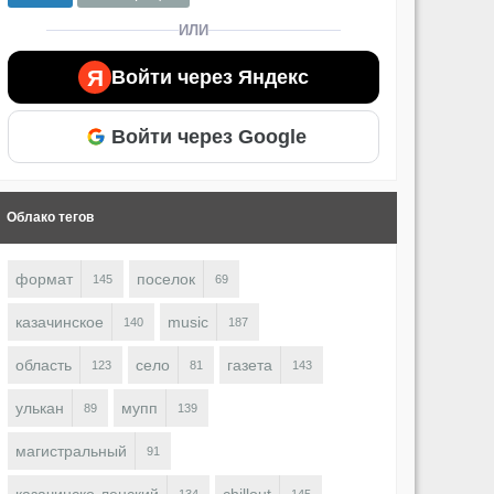
ИЛИ
Я
Войти через Яндекс
Войти через Google
Облако тегов
формат
поселок
145
69
казачинское
music
140
187
область
село
газета
123
81
143
улькан
мупп
89
139
магистральный
91