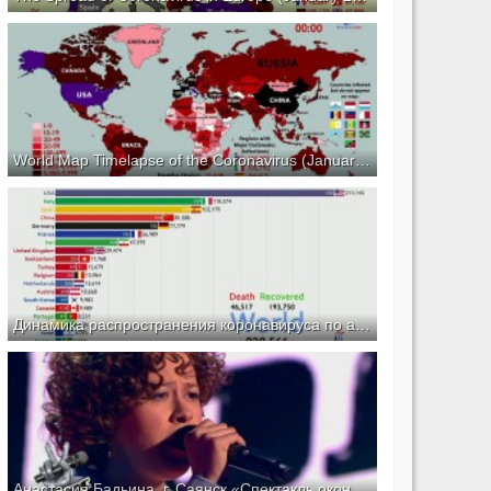
World Map Timelapse of the Coronavirus (January 20 to April 1)
Динамика распространения коронавируса по апрель
Анастасия Бадьина. г. Саянск «Спектакль окончен» - Слепые прослушивания - Голос - Сезон 8