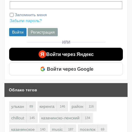
Запомнить меня
Забыли пароль?
Войти
Регистрация
ИЛИ
Я
Войти через Яндекс
Войти через Google
Облако тегов
улькан
киренга
район
89
146
116
chillout
казачинско-ленский
145
134
казачинское
music
поселок
140
187
69