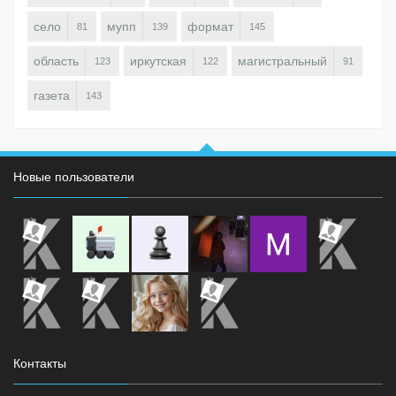
село
мупп
формат
81
139
145
область
иркутская
магистральный
123
122
91
газета
143
Новые пользователи
Контакты