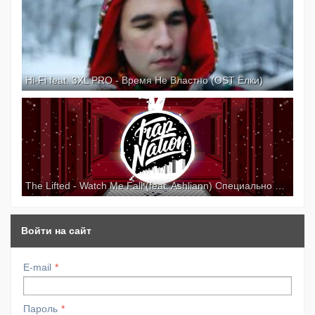
Hi-Fi feat. 3XL PRO - Время Не Властно (OST Ёлки)
The Lifted - Watch Me Fall (feat. Ashliann) Специально для Kirenga-smi
Войти на сайт
E-mail
Пароль