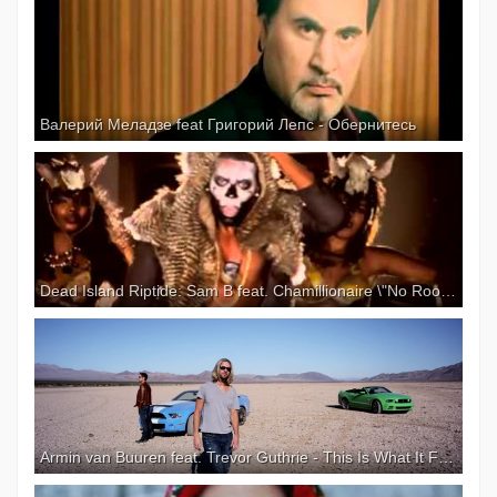
Валерий Меладзе feat Григорий Лепс - Обернитесь
Dead Island Riptide: Sam B feat. Chamillionaire \"No Room in Hell\"
Armin van Buuren feat. Trevor Guthrie - This Is What It Feels Like