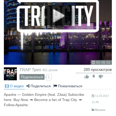
00:06:02
TRAP Треп
289 просмотров
461 ролик
0
Подписаться
1
О видео
Поделиться
Пожаловаться
Apashe — Golden Empire (feat. Zitaa) Subscribe
11.03.2017
here: Buy Now: ➥ Become a fan of Trap City: ➥
11:48
Follow Apashe:
Музыка