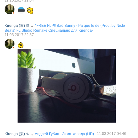
11.10.2017
22:04
Kirenga (東) ♋
→
*FREE FLP!! Bad Bunny - Pa que le de (Prod. by Niclo
Beats) FL Studio Remake Специально для Kirenga-
11.03.2017
22:37
11.03.2017
04:46
Kirenga (東) ♋
→
Андрей Губин - Зима-холода (HD)