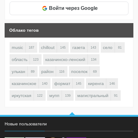
Войти через Google
Облако тегов
music
chillout
газета
село
187
145
143
81
область
казачинско-ленский
123
134
улькан
район
поселок
89
116
69
казачинское
формат
киренга
140
145
146
иркутская
мупп
магистральный
122
139
91
Новые пользователи