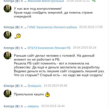
15.04.2016
21:22
+1
Kirenga (東) ♋
→
Жигалово-Магистральный
У нас все под контроллеммм!
Крым надо снабдить энергией, да помочь стране
очередной.
03.04.2016
17:00
Kirenga (東) ♋
→
ГИМС Казачинско-Ленского района
29.04.2015
02:24
Kirenga (東) ♋
→
ОГБУЗ Казачинско-Ленская РБ
Раньше сайт делал человек с головой. На данный
момент он не работает в РБ.
Решила РБ сайт поменять - вот и поменяла на
убожество. Да ещё и деньги заплатила за разработку.
Видимо деньги есть лишние сайт создавать лишний раз.
Что со старым? Старый есть - но надо же ещё создать!
24.03.2015
04:49
Kirenga (東) ♋
→
Зоокашпо
Прикольное кашпо
02.03.2015
16:44
Kirenga (東) ♋
→
смирись