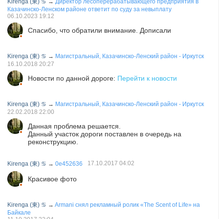
Kirenga (東) ♋
→
Директор лесоперерабатывающего предприятия в
Казачинско-Ленском районе ответит по суду за невыплату
06.10.2023
19:12
Спасибо, что обратили внимание. Дописали
Kirenga (東) ♋
→
Магистральный, Казачинско-Ленский район - Иркутск
16.10.2018
20:27
Новости по данной дороге:
Перейти к новости
Kirenga (東) ♋
→
Магистральный, Казачинско-Ленский район - Иркутск
22.02.2018
22:00
Данная проблема решается.
Данный участок дороги поставлен в очередь на
реконструкцию.
17.10.2017
04:02
Kirenga (東) ♋
→
0e452636
Красивое фото
Kirenga (東) ♋
→
Armani снял рекламный ролик «The Scent of Life» на
Байкале