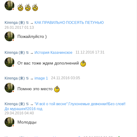
Kirenga (東) ♋
→
КАК ПРАВИЛЬНО ПОСЕЯТЬ ПЕТУНЬЮ
26.01.2017
01:13
Пожайлуйсто )
11.12.2016
17:31
Kirenga (東) ♋
→
История Казачинское
От вас тоже ждем дополнений
24.11.2016
03:05
Kirenga (東) ♋
→
image 1
Помню это место
Kirenga (東) ♋
→
"И всё о той весне".Глухонемые девчонки!!Без слов!!
До мурашек!!2016 год.
29.04.2016
04:40
Молодцы