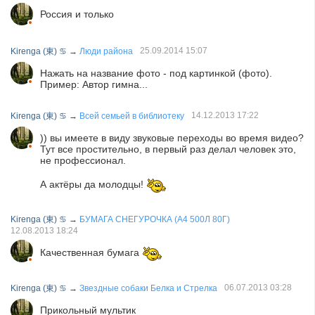
Россия и только
25.09.2014
15:07
Kirenga (東) ♋
→
Люди района
Нажать на название фото - под картинкой (фото).
Пример: Автор гимна...
14.12.2013
17:22
Kirenga (東) ♋
→
Всей семьей в библиотеку
)) вы имеете в виду звуковые переходы во время видео?
Тут все простительно, в первый раз делал человек это,
не профессионал.
А актёры да молодцы!
Kirenga (東) ♋
→
БУМАГА СНЕГУРОЧКА (А4 500Л 80Г)
12.08.2013
18:24
Качественная бумага
06.07.2013
03:28
Kirenga (東) ♋
→
Звездные собаки Белка и Стрелка
Прикольный мультик