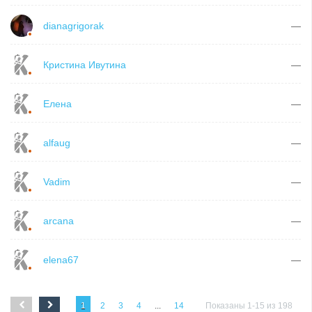
dianagrigorak
—
Кристина Ивутина
—
Елена
—
alfaug
—
Vadim
—
arcana
—
elena67
—
1
2
3
4
...
14
Показаны 1-15 из 198