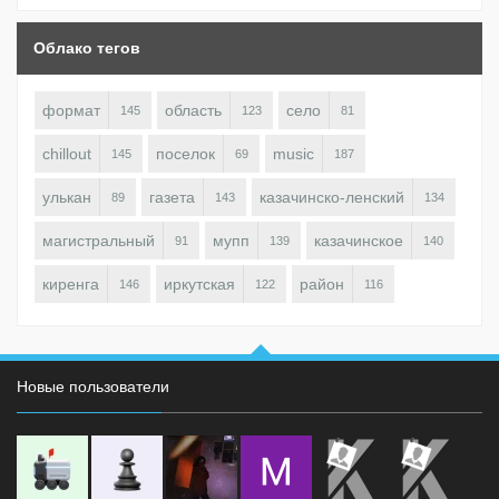
Облако тегов
формат
область
село
145
123
81
chillout
поселок
music
145
69
187
улькан
газета
казачинско-ленский
89
143
134
магистральный
мупп
казачинское
91
139
140
киренга
иркутская
район
146
122
116
Новые пользователи