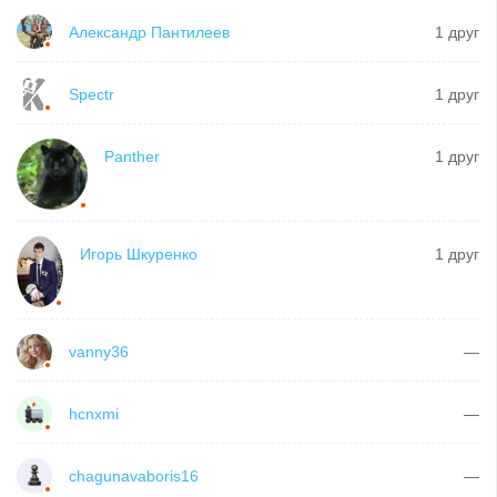
Александр Пантилеев
1 друг
Spectr
1 друг
Panther
1 друг
Игорь Шкуренко
1 друг
vanny36
—
hcnxmi
—
chagunavaboris16
—