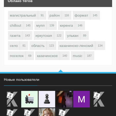
Облако тегов
магистральный
район
формат
91
116
145
chillout
мупп
киренга
145
139
146
газета
иркутская
улькан
143
122
89
село
область
казачинско-ленский
81
123
134
поселок
казачинское
music
69
140
187
Новые пользователи