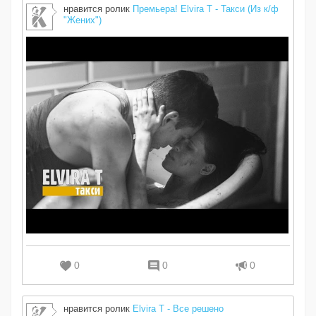
нравится ролик
Премьера! Elvira T - Такси (Из к/ф
"Жених")
0
0
0
нравится ролик
Elvira T - Все решено