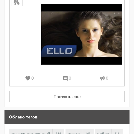
0
0
0
Показать еще
Облако тегов
казачинско-ленский
газета
район
134
143
116