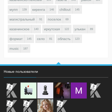
мупп
киренга
chillout
139
146
145
магистральный
поселок
91
69
казачинское
иркутская
улькан
140
122
89
формат
село
область
145
81
123
music
187
Новые пользователи