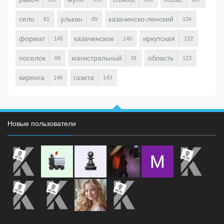
село
улькан
казачинско-ленский
81
89
134
формат
казачинское
иркутская
145
140
122
поселок
магистральный
область
69
91
123
киренга
газета
146
143
Новые пользователи