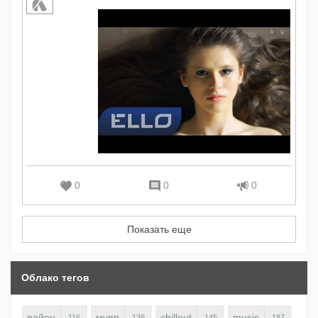
0
0
0
Показать еще
Облако тегов
район
мупп
chillout
music
116
139
145
187