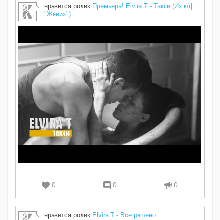
нравится ролик
Премьера! Elvira T - Такси (Из к/ф
"Жених")
0
0
0
нравится ролик
Elvira T - Все решено