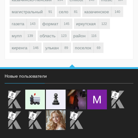
магистральный
село
казачинское
91
81
140
газета
формат
иркутская
143
145
122
мупп
область
район
139
123
116
киренга
улькан
поселок
146
89
69
Новые пользователи