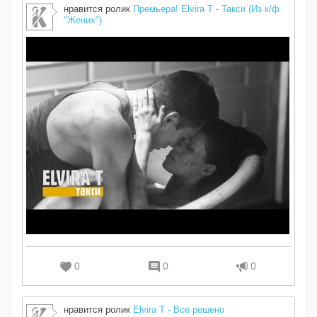
нравится ролик
Премьера! Elvira T - Такси (Из к/ф
"Жених")
0
0
0
нравится ролик
Elvira T - Все решено