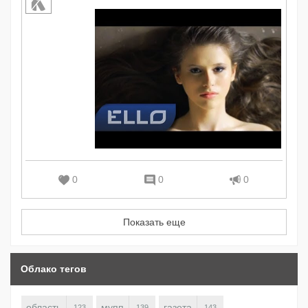
0
0
0
Показать еще
Облако тегов
область
мупп
газета
123
139
143