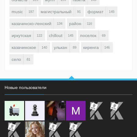
music
магистральный
формат
187
91
145
казачинско-ленский
район
134
116
иркутская
chillout
поселок
122
145
69
казачинское
улькан
киренга
140
89
146
село
81
Новые пользователи