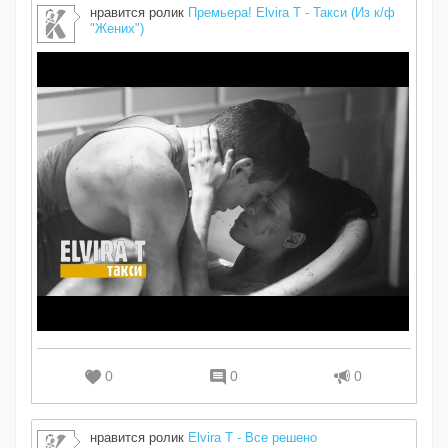
нравится ролик
Премьера! Elvira T - Такси (Из к/ф
"Жених")
0
0
0
нравится ролик
Elvira T - Все решено